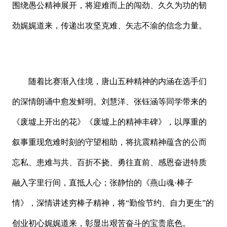
围绕愚公精神展开，将迎难而上的闯劲、久久为功的韧
劲娓娓道来，传递出攻坚克难、矢志不渝的信念力量。
随着比赛渐入佳境，唐山五种精神的内涵在选手们
的深情朗诵中愈发鲜明。刘慧洋、张钰涵等同学带来的
《废墟上开出的花》《废墟上的精神丰碑》，以厚重的
叙事重现危难时刻的守望相助，将抗震精神蕴含的公而
忘私、患难与共、百折不挠、勇往直前、感恩奋进特质
融入字里行间，直抵人心；张静怡的《燕山魂·棒子
情》，深情讲述穷棒子精神，将“勤俭节约、自力更生”的
创业初心娓娓道来，彰显出艰苦奋斗的宝贵底色。